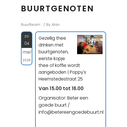
BUURTGENOTEN
Buurtteam
By
Alan
zo
Gezellig thee
04
drinken met
buurtgenoten,
mei
eerste kopje
2025
thee of koffie wordt
aangeboden | Poppy's
Heemstedestraat 25
Van 15.00 tot 16.00
Organisator: Beter een
goede buurt /
info@betereengoedebuurt.nl