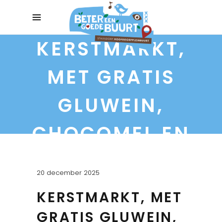
KERSTMARKT,
MET GRATIS
GLUWEIN,
CHOCOMEL EN
KERSTKRANSJES
20 december 2025
KERSTMARKT, MET
GRATIS GLUWEIN,