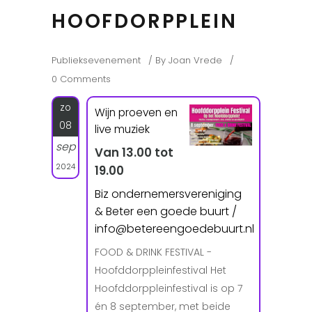
HOOFDORPPLEIN
Publieksevenement
By
Joan Vrede
0 Comments
zo
Wijn proeven en
08
live muziek
sep
Van 13.00 tot
2024
19.00
Biz ondernemersvereniging
& Beter een goede buurt /
info@betereengoedebuurt.nl
FOOD & DRINK FESTIVAL -
Hoofddorppleinfestival Het
Hoofddorppleinfestival is op 7
én 8 september, met beide