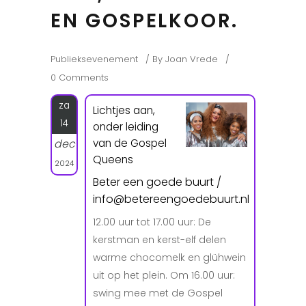
EN GOSPELKOOR.
Publieksevenement
By
Joan Vrede
0 Comments
za
Lichtjes aan,
14
onder leiding
van de Gospel
dec
Queens
2024
Beter een goede buurt /
info@betereengoedebuurt.nl
12.00 uur tot 17.00 uur: De
kerstman en kerst-elf delen
warme chocomelk en glühwein
uit op het plein. Om 16.00 uur:
swing mee met de Gospel