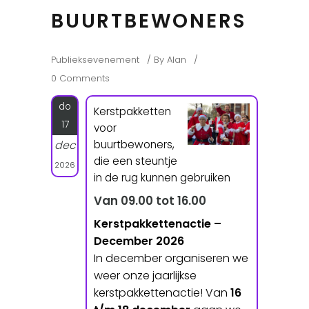
BUURTBEWONERS
Publieksevenement
By
Alan
0 Comments
do
Kerstpakketten
17
voor
buurtbewoners,
dec
die een steuntje
2026
in de rug kunnen gebruiken
Van 09.00 tot 16.00
Kerstpakkettenactie –
December 2026
In december organiseren we
weer onze jaarlijkse
kerstpakkettenactie! Van
16