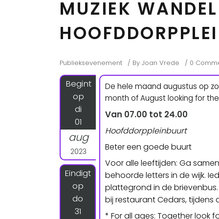
MUZIEK WANDEL
HOOFDDORPPLEI
Publieksevenement
By
Joan Vrede
0 Comme
Begint
De hele maand augustus op zoe
op
month of August looking for the
di
Van 07.00 tot 24.00
01
Hoofddorppleinbuurt
aug
Beter een goede buurt
2023
Voor alle leeftijden: Ga sam
Eindigt
behoorde letters in de wijk. 
op
plattegrond in de brievenbus. V
do
bij restaurant Cedars, tijden
31
* For all ages: Together look f