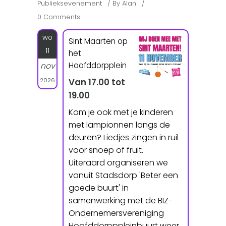
Publieksevenement
By
Alan
0 Comments
wo
Sint Maarten op
11
het
Hoofddorpplein
nov
2026
Van 17.00 tot
19.00
Kom je ook met je kinderen
met lampionnen langs de
deuren? Liedjes zingen in ruil
voor snoep of fruit.
Uiteraard organiseren we
vanuit Stadsdorp 'Beter een
goede buurt' in
samenwerking met de BIZ-
Ondernemersvereniging
Hoofddorpppleinbuurt weer