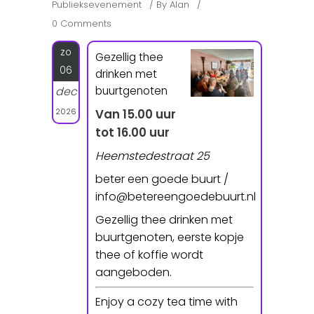
Publieksevenement
By
Alan
0 Comments
zo
Gezellig thee
06
drinken met
buurtgenoten
dec
2026
Van 15.00 uur
tot 16.00 uur
Heemstedestraat 25
beter een goede buurt /
info@betereengoedebuurt.nl
Gezellig thee drinken met
buurtgenoten, eerste kopje
thee of koffie wordt
aangeboden.
Enjoy a cozy tea time with