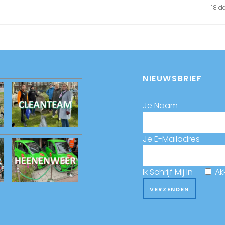
18 
NIEUWSBRIEF
Je Naam
Je E-Mailadres
Ik Schrijf Mij In
Ak