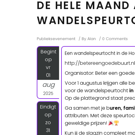
DE HELE MAAND
WANDELSPEURT
Publieksevenement
By
Alan
0 Comments
Begint
Een wandelspeurtocht in de Ho
op
http://betereengoedebuurt.nl
vr
Organisator: Beter een goed
01
Voor 1 augustus krijgen alle
aug
voor de wandelspeurtocht
in
2025
Op de plattegrond staat prec
Eindigt
Ga samen met je b
uren, fami
op
attributen. Met deze speurtoc
zo
geweldige prijzen!
31
Kun jij de slagzin compleet 