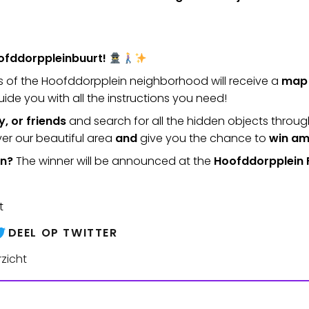
ofddorppleinbuurt!
nts of the Hoofddorpplein neighborhood will receive a
map
uide you with all the instructions you need!
y, or friends
and search for all the hidden objects throu
ver our beautiful area
and
give you the chance to
win am
an?
The winner will be announced at the
Hoofddorpplein F
t
DEEL OP TWITTER
zicht