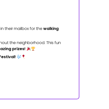
in their mailbox for the
walking
ghout the neighborhood. This fun
azing prizes!
estival!