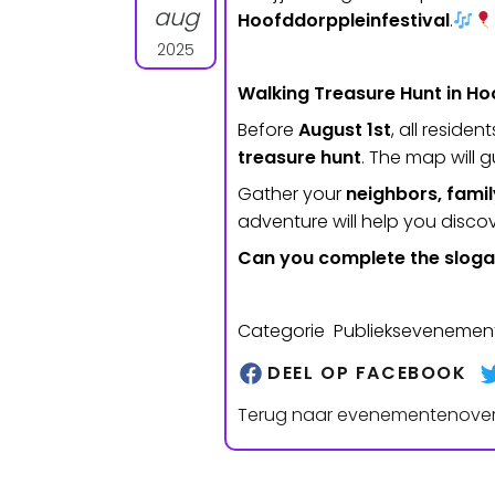
aug
Hoofddorppleinfestival
.
2025
Walking Treasure Hunt in Ho
Before
August 1st
, all reside
treasure hunt
. The map will g
Gather your
neighbors, famil
adventure will help you disco
Can you complete the slog
Categorie Publieksevenemen
DEEL OP FACEBOOK
Terug naar evenementenover