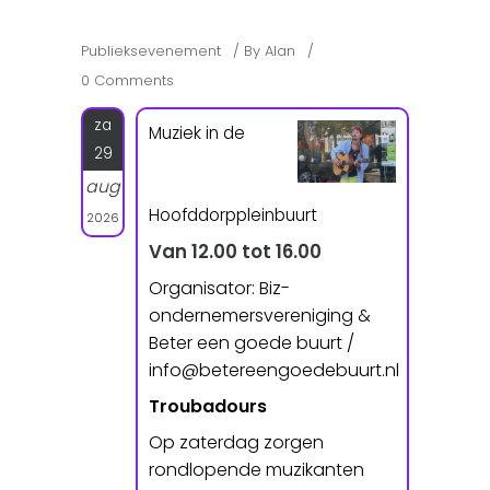
Publieksevenement
By
Alan
0 Comments
za
Muziek in de
29
aug
Hoofddorppleinbuurt
2026
Van 12.00 tot 16.00
Organisator: Biz-
ondernemersvereniging &
Beter een goede buurt /
info@betereengoedebuurt.nl
Troubadours
Op zaterdag zorgen
rondlopende muzikanten