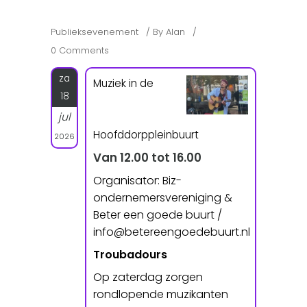
Publieksevenement
By
Alan
0 Comments
za
Muziek in de
18
jul
Hoofddorppleinbuurt
2026
Van 12.00 tot 16.00
Organisator: Biz-
ondernemersvereniging &
Beter een goede buurt /
info@betereengoedebuurt.nl
Troubadours
Op zaterdag zorgen
rondlopende muzikanten