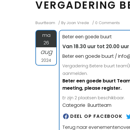
VERGADERING B
Buurtteam
By
Joan Vrede
0 Comments
ma
Beter een goede buurt
26
Van 18.30 uur tot 20.00 uur
aug
Beter een goede buurt / inf
2024
Vergadering Betere buurt team(b
aanmelden.
Beter een goede buurt Team M
meeting, please register.
Er zijn 2 plaatsen beschikbaar.
Categorie Buurtteam
DEEL OP FACEBOOK
Terug naar evenementenover