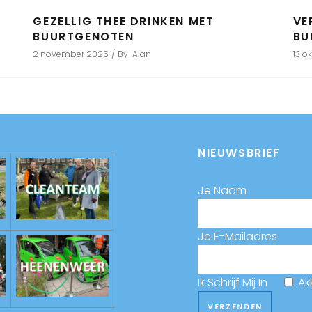
GEZELLIG THEE DRINKEN MET
VE
BUURTGENOTEN
BU
2 november 2025
By
Alan
13 o
NIEUWSBRIEF
Je Naam
Je E-Mailadres
Ik Schrijf Mij In
Ak