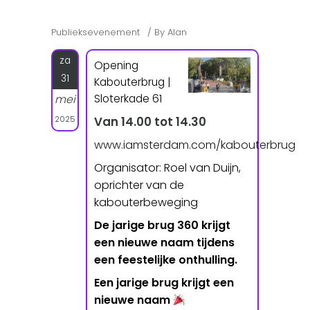
Publieksevenement
By
Alan
za
Opening
31
Kabouterbrug |
Sloterkade 61
mei
2025
Van 14.00 tot 14.30
www.iamsterdam.com/kabouterbrug
Organisator: Roel van Duijn,
oprichter van de
kabouterbeweging
De jarige brug 360 krijgt
een nieuwe naam tijdens
een feestelijke onthulling.
Een jarige brug krijgt een
nieuwe naam