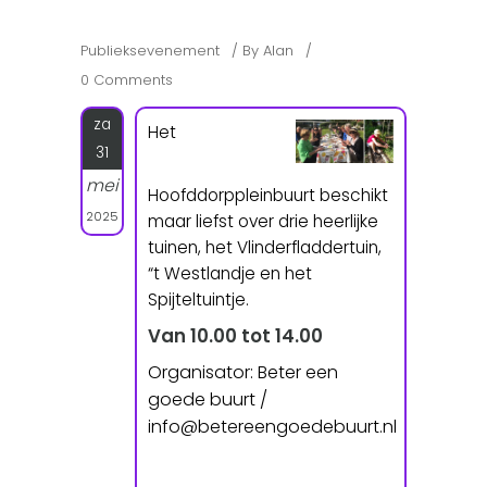
Publieksevenement
By
Alan
0 Comments
za
Het
31
mei
Hoofddorppleinbuurt beschikt
2025
maar liefst over drie heerlijke
tuinen, het Vlinderfladdertuin,
“t Westlandje en het
Spijteltuintje.
Van 10.00 tot 14.00
Organisator: Beter een
goede buurt /
info@betereengoedebuurt.nl