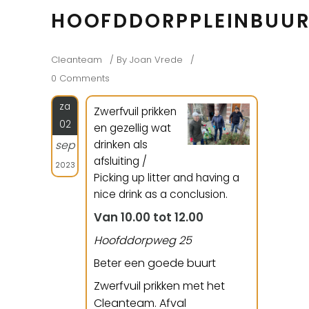
HOOFDDORPPLEINBUU
Cleanteam
By
Joan Vrede
0 Comments
za
Zwerfvuil prikken
02
en gezellig wat
drinken als
sep
afsluiting /
2023
Picking up litter and having a
nice drink as a conclusion.
Van 10.00 tot 12.00
Hoofddorpweg 25
Beter een goede buurt
Zwerfvuil prikken met het
Cleanteam. Afval