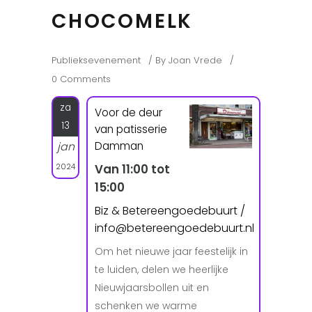
CHOCOMELK
Publieksevenement
By
Joan Vrede
0 Comments
za
Voor de deur
13
van patisserie
Damman
jan
2024
Van 11:00 tot
15:00
Biz & Betereengoedebuurt /
info@betereengoedebuurt.nl
Om het nieuwe jaar feestelijk in
te luiden, delen we heerlijke
Nieuwjaarsbollen uit en
schenken we warme