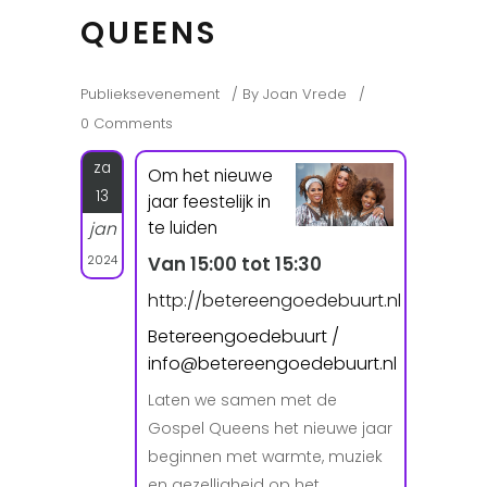
QUEENS
Publieksevenement
By
Joan Vrede
0 Comments
za
Om het nieuwe
13
jaar feestelijk in
te luiden
jan
2024
Van 15:00 tot 15:30
http://betereengoedebuurt.nl
Betereengoedebuurt /
info@betereengoedebuurt.nl
Laten we samen met de
Gospel Queens het nieuwe jaar
beginnen met warmte, muziek
en gezelligheid op het