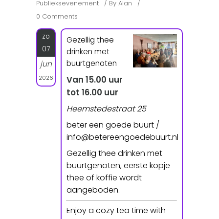
Publieksevenement
By
Alan
0 Comments
zo
Gezellig thee
07
drinken met
buurtgenoten
jun
2026
Van 15.00 uur
tot 16.00 uur
Heemstedestraat 25
beter een goede buurt /
info@betereengoedebuurt.nl
Gezellig thee drinken met
buurtgenoten, eerste kopje
thee of koffie wordt
aangeboden.
Enjoy a cozy tea time with