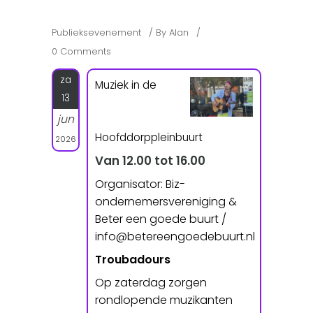
Publieksevenement
By
Alan
0 Comments
za
Muziek in de
13
jun
Hoofddorppleinbuurt
2026
Van 12.00 tot 16.00
Organisator: Biz-
ondernemersvereniging &
Beter een goede buurt /
info@betereengoedebuurt.nl
Troubadours
Op zaterdag zorgen
rondlopende muzikanten