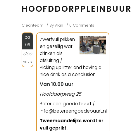
HOOFDDORPPLEINBUU
Cleanteam
By
Alan
0 Comments
za
Zwerfvuil prikken
05
en gezellig wat
drinken als
dec
afsluiting /
2026
Picking up litter and having a
nice drink as a conclusion
Van 10.00 uur
Hoofddorpweg 25
Beter een goede buurt /
info@betereengoedebuurt.nl
Tweemaandelijks wordt er
vuil geprikt.