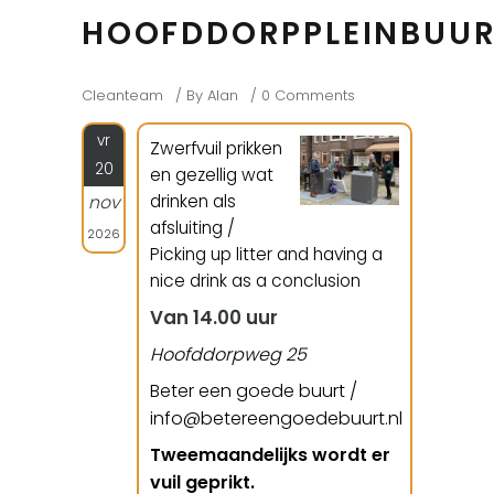
HOOFDDORPPLEINBUU
Cleanteam
By
Alan
0 Comments
vr
Zwerfvuil prikken
20
en gezellig wat
drinken als
nov
afsluiting /
2026
Picking up litter and having a
nice drink as a conclusion
Van 14.00 uur
Hoofddorpweg 25
Beter een goede buurt /
info@betereengoedebuurt.nl
Tweemaandelijks wordt er
vuil geprikt.