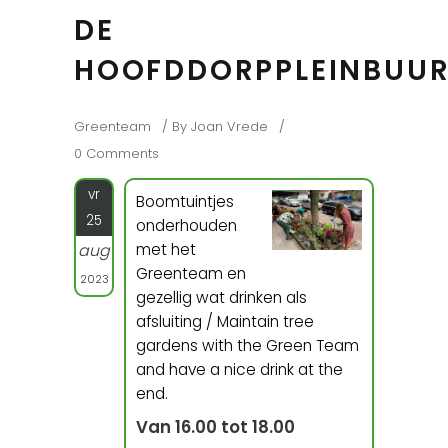
DE
HOOFDDORPPLEINBUU
Greenteam
By
Joan Vrede
0 Comments
vr
Boomtuintjes
25
onderhouden
met het
aug
Greenteam en
2023
gezellig wat drinken als
afsluiting / Maintain tree
gardens with the Green Team
and have a nice drink at the
end.
Van 16.00 tot 18.00