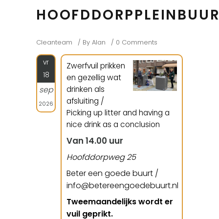
HOOFDDORPPLEINBUU
Cleanteam
By
Alan
0 Comments
vr
Zwerfvuil prikken
18
en gezellig wat
drinken als
sep
afsluiting /
2026
Picking up litter and having a
nice drink as a conclusion
Van 14.00 uur
Hoofddorpweg 25
Beter een goede buurt /
info@betereengoedebuurt.nl
Tweemaandelijks wordt er
vuil geprikt.