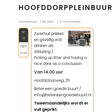
HOOFDDORPPLEINBUU
Cleanteam
By
Alan
0 Comments
vr
Zwerfvuil prikken
17
en gezellig wat
drinken als
apr
afsluiting /
2026
Picking up litter and having a
nice drink as a conclusion
Van 14.00 uur
Hoofddorpweg 25
Beter een goede buurt /
info@betereengoedebuurt.nl
Tweemaandelijks wordt er
vuil geprikt.