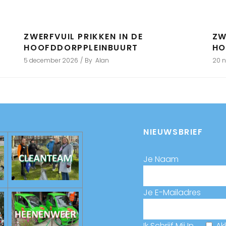
ZWERFVUIL PRIKKEN IN DE
ZW
HOOFDDORPPLEINBUURT
HO
5 december 2026
By
Alan
20 
NIEUWSBRIEF
Je Naam
Je E-Mailadres
Ik Schrijf Mij In
Ak