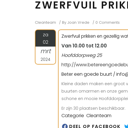
ZWERFVUIL PRI
Cleanteam
By
Joan Vrede
0 Comments
za
Zwerfvuil prikken en gezellig wat
02
Van 10.00 tot 12.00
mrt
Hoofddorpweg 25
2024
http://www.betereengoedebuu
Beter een goede buurt / inf
Kleine daden maken een groot v
buurten omarmen en onze geme
schone en mooie Hoofddorpplein
Er zijn 30 plaatsen beschikbaar.
Categorie Cleanteam
DEEL OP FACEBOOK