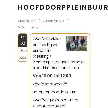
HOOFDDORPPLEINBUU
Cleanteam
By
Joan Vrede
0 Comments
za
Zwerfvuil prikken
02
en gezellig wat
drinken als
dec
afsluiting /
2023
Picking up litter and having a
nice drink as a conclusion
Van 10.00 tot 12.00
Hoofddorpweg 25
Beter een goede buurt
Zwerfvuil prikken met het
Cleanteam. Afval