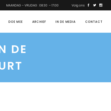
MAANDAG – VRIJDAG : 08:30 – 17:00
Volg ons
DOE MEE
ARCHIEF
IN DE MEDIA
CONTACT
N DE
URT