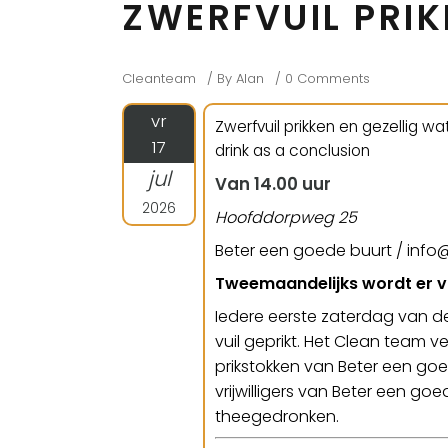
ZWERFVUIL PRI
Cleanteam
By
Alan
0 Comments
vr
Zwerfvuil prikken en gezellig wat
17
drink as a conclusion
jul
Van 14.00 uur
2026
Hoofddorpweg 25
Beter een goede buurt / inf
Tweemaandelijks wordt er vu
Iedere eerste zaterdag van 
vuil geprikt. Het Clean team v
prikstokken van Beter een goe
vrijwilligers van Beter een g
theegedronken.