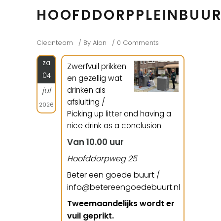
HOOFDDORPPLEINBUU
Cleanteam
By
Alan
0 Comments
za
Zwerfvuil prikken
04
en gezellig wat
drinken als
jul
afsluiting /
2026
Picking up litter and having a
nice drink as a conclusion
Van 10.00 uur
Hoofddorpweg 25
Beter een goede buurt /
info@betereengoedebuurt.nl
Tweemaandelijks wordt er
vuil geprikt.