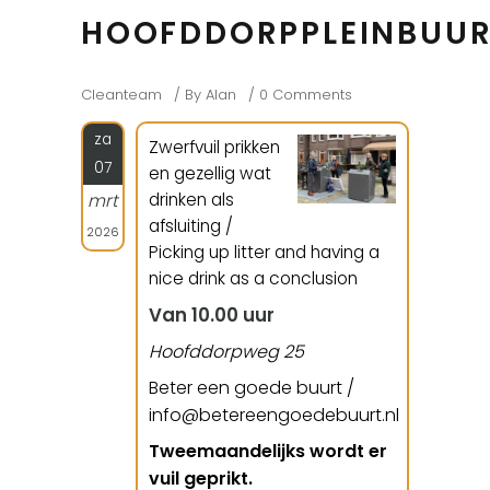
HOOFDDORPPLEINBUU
Cleanteam
By
Alan
0 Comments
za
Zwerfvuil prikken
07
en gezellig wat
drinken als
mrt
afsluiting /
2026
Picking up litter and having a
nice drink as a conclusion
Van 10.00 uur
Hoofddorpweg 25
Beter een goede buurt /
info@betereengoedebuurt.nl
Tweemaandelijks wordt er
vuil geprikt.